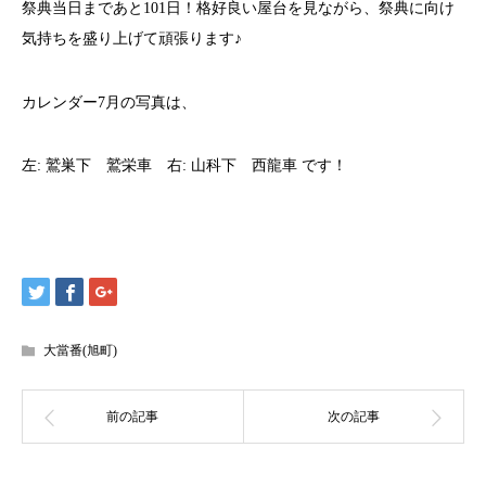
祭典当日まであと101日！格好良い屋台を見ながら、祭典に向け
気持ちを盛り上げて頑張ります♪
カレンダー7月の写真は、
左: 鷲巣下 鷲栄車 右: 山科下 西龍車 です！
大當番(旭町)