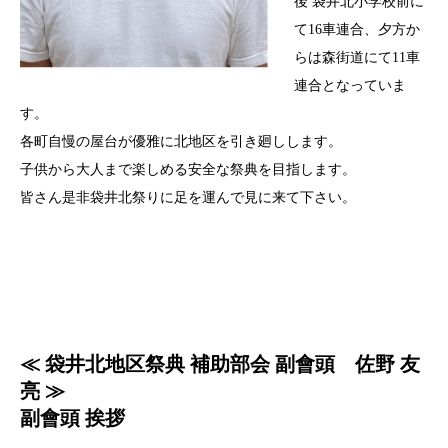
後 袋井北小学校前に
て16車連合、夕方か
らは森街道にて11車
連合となっていま
す。
各町自慢の屋台が優雅に北地区を引き廻しします。
子供から大人まで楽しめる安全な祭典を目指します。
皆さん是非袋井北祭りに足を運んで見に来て下さい。
≪ 袋井北地区祭典 補助部会 副會頭 佐野 友
亮 ≫
副會頭 挨拶