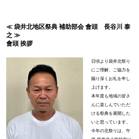
≪ 袋井北地区祭典 補助部会 會頭 長谷川 泰
之 ≫
會頭 挨拶
日頃より袋井北祭り
にご理解、ご協力を
賜り深くお礼を申し
上げます。
本年度も地域の皆さ
んに楽しんでいただ
ける祭典を展開した
いと思っています。
今年の北祭りは、午