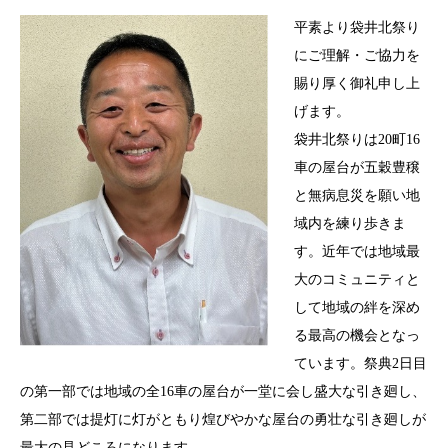
平素より袋井北祭り
にご理解・ご協力を
賜り厚く御礼申し上
げます。
袋井北祭りは20町16
車の屋台が五穀豊穣
と無病息災を願い地
域内を練り歩きま
す。近年では地域最
大のコミュニティと
して地域の絆を深め
る最高の機会となっ
ています。祭典2日目
の第一部では地域の全16車の屋台が一堂に会し盛大な引き廻し、
第二部では提灯に灯がともり煌びやかな屋台の勇壮な引き廻しが
最大の見どころになります。